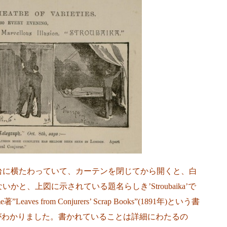
台に横たわっていて、カーテンを閉じてから開くと、白
と、上図に示されている題名らしき’Stroubaika’で
es from Conjurers’ Scrap Books”(1891年)という書
ることがわかりました。書かれていることは詳細にわたるの