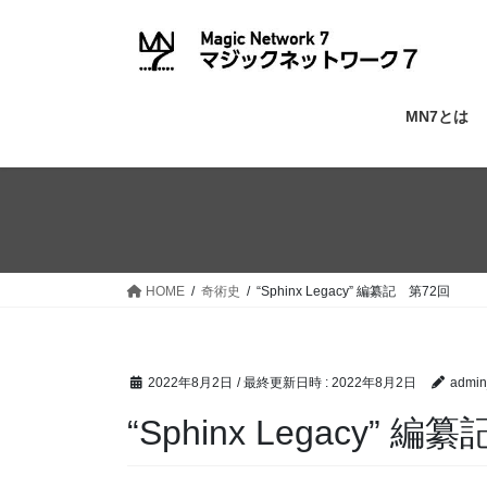
コ
ナ
ン
ビ
テ
ゲ
ン
ー
ツ
シ
MN7とは
へ
ョ
ス
ン
キ
に
ッ
移
プ
動
HOME
奇術史
“Sphinx Legacy” 編纂記 第72回
2022年8月2日
/ 最終更新日時 :
2022年8月2日
admin
“Sphinx Legacy” 