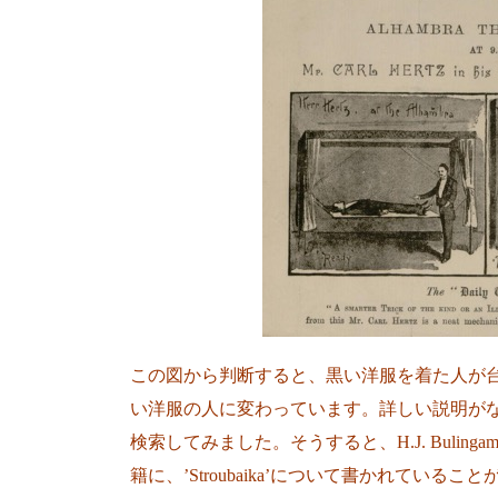
この図から判断すると、黒い洋服を着た人が
い洋服の人に変わっています。詳しい説明がないか
検索してみました。そうすると、H.J. Bulingame著”Leav
籍に、’Stroubaika’について書かれてい