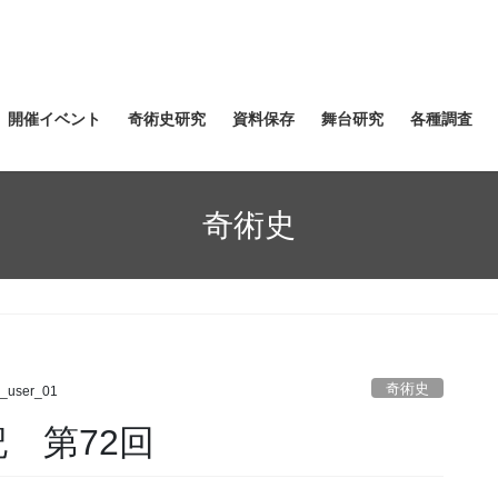
開催イベント
奇術史研究
資料保存
舞台研究
各種調査
奇術史
奇術史
_user_01
編纂記 第72回