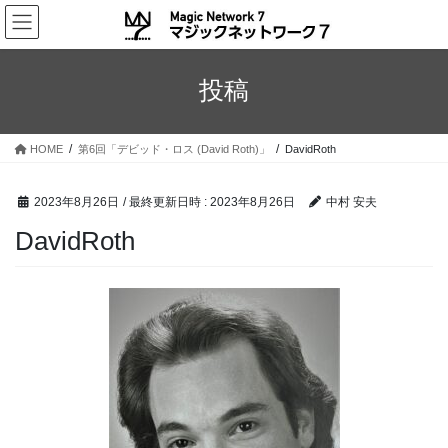
コ
ナ
ン
ビ
テ
ゲ
ン
ー
投稿
ツ
シ
へ
ョ
ス
ン
HOME
第6回「デビッド・ロス (David Roth)」
DavidRoth
キ
に
ッ
移
プ
動
2023年8月26日
/ 最終更新日時 :
2023年8月26日
中村 安夫
DavidRoth