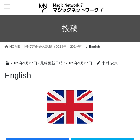
コ
ナ
ン
ビ
テ
ゲ
ン
ー
投稿
ツ
シ
へ
ョ
ス
ン
HOME
MN7定例会の記録（2013年～2014年）
English
キ
に
ッ
移
プ
動
2025年9月27日
/ 最終更新日時 :
2025年9月27日
中村 安夫
English