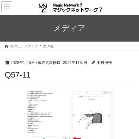
コ
ナ
ン
ビ
テ
ゲ
ン
ー
メディア
ツ
シ
へ
ョ
ス
ン
HOME
メディア
Q57-11
キ
に
ッ
移
プ
動
2022年1月5日
/ 最終更新日時 :
2022年1月5日
中村 安夫
Q57-11