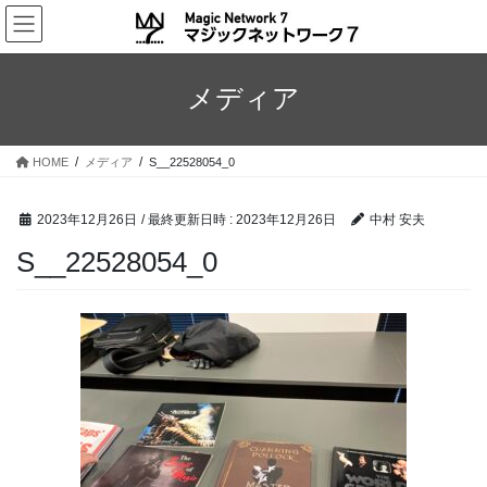
コ
ナ
ン
ビ
テ
ゲ
ン
ー
メディア
ツ
シ
へ
ョ
ス
ン
HOME
メディア
S__22528054_0
キ
に
ッ
移
プ
動
2023年12月26日
/ 最終更新日時 :
2023年12月26日
中村 安夫
S__22528054_0