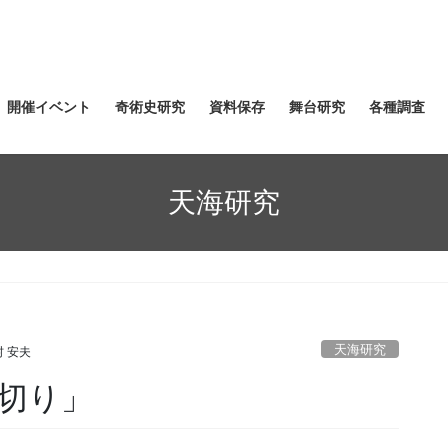
開催イベント
奇術史研究
資料保存
舞台研究
各種調査
天海研究
天海研究
 安夫
プ切り」