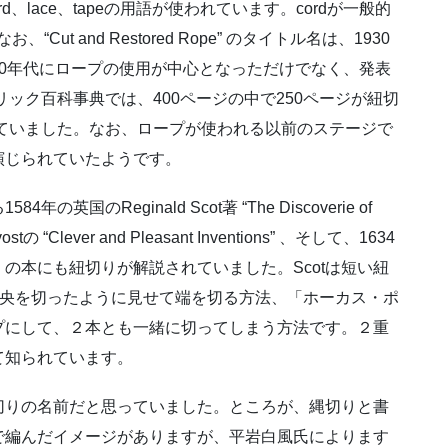
d、lace、tapeの用語が使われています。cordが一般的
Cut and Restored Rope” のタイトル名は、1930
0年代にロープの使用が中心となっただけでなく、発表
リック百科事典では、400ページの中で250ページが紐切
めていました。なお、ロープが使われる以前のステージで
演じられていたようです。
のReginald Scot著 “The Discoverie of
 “Clever and Pleasant Inventions” 、そして、1634
の本にも紐切りが解説されていました。Scotは短い紐
 の中央を切ったように見せて端を切る方法、「ホーカス・ポ
プにして、２本とも一緒に切ってしまう方法です。２重
て知られています。
切りの名前だと思っていました。ところが、縄切りと書
で編んだイメージがありますが、平岩白風氏によります