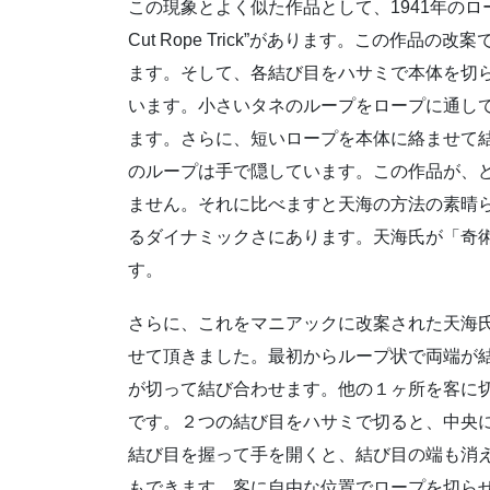
この現象とよく似た作品として、1941年のロープト
Cut Rope Trick”があります。この作
ます。そして、各結び目をハサミで本体を切
います。小さいタネのループをロープに通し
ます。さらに、短いロープを本体に絡ませて
のループは手で隠しています。この作品が、
ません。それに比べますと天海の方法の素晴
るダイナミックさにあります。天海氏が「奇
す。
さらに、これをマニアックに改案された天海
せて頂きました。最初からループ状で両端が
が切って結び合わせます。他の１ヶ所を客に
です。２つの結び目をハサミで切ると、中央
結び目を握って手を開くと、結び目の端も消
もできます。客に自由な位置でロープを切ら