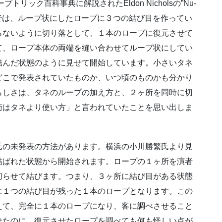
リック百科事典に解説されたEldon Nicholsの”Nu-
品の改案では、ループ状にしたロープに３つの結び目を作ってい
らないように切り落として、１本のロープに復元させて
て、ロープ本体の両端を縫い合わせてループ状にしてい
結んだ状態のように見せて開始しています。小さいタネ
どこで発表されていたものか、いつ頃のものかも分かり
らしさは、タネのループの加え方と、２ヶ所を同時に切
術はタネより使い方」と言われていたことを思い出しま
氏の未発表の方法があります。横浜の小川勝繁氏より見
結ばれた状態から開始されます。ロープの１ヶ所を演者
切らせて結びます。つまり、３ヶ所に結び目がある状態
に１つの結び目が残った１本のロープとなります。この
えて、完全に１本のロープになり、客に調べさせること
せたのに、復元させたロープを調べても何も怪しい点が