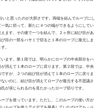
法で、特に面白いと思ったのが大胆さです。両端を結んでループにし
て一気に切って、新たに４つの端ができるようにしてい
見えます。その後で一つを結んで、２ヶ所に結び目があ
結び目の一部をハサミで切ると１本のロープに復元しま
ます。
ています。第１段では、明らかにロープの中央部分をハ
目が消えて１本のロープに戻ります。第２段では、中央
のですが、２つの結び目が消えて１本のロープに戻りま
がないのに、結び目が消えてロープが復元する不思議さ
海氏が演じられるのを見たかったロープ切りです。
ループを使っています。ただし、このループの使い方が
長いループを使うアイデアを発表していたのはアル・ベ