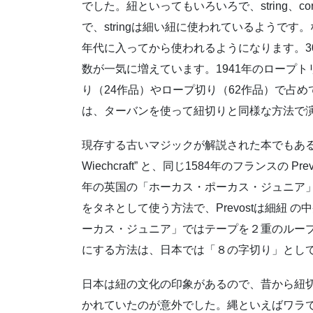
でした。紐といってもいろいろで、string、cor
で、stringは細い紐に使われているようです。なお、“
年代に入ってから使われるようになります。3
数が一気に増えています。1941年のロープト
り（24作品）やロープ切り（62作品）で占
は、ターバンを使って紐切りと同様な方法で
現存する古いマジックが解説された本でもある1584年の英国
Wiechcraft” と、同じ1584年のフランスの Prevostの
年の英国の「ホーカス・ポーカス・ジュニア」
をタネとして使う方法で、Prevostは細紐
ーカス・ジュニア」ではテープを２重のルー
にする方法は、日本では「８の字切り」とし
日本は紐の文化の印象があるので、昔から紐
かれていたのが意外でした。縄といえばワラ