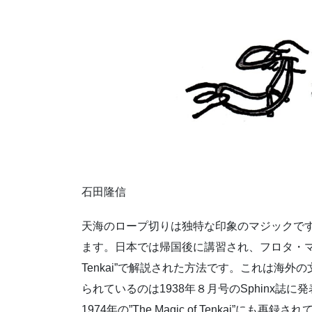
石田隆信
天海のロープ切りは独特な印象のマジックで
ます。日本では帰国後に講習され、フロタ・マサトシ氏
Tenkai”で解説された方法です。これは海
られているのは1938年８月号のSphinx誌に発表され
1974年の”The Magic of Tenkai