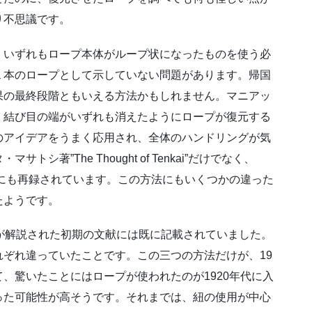
り不思議です。
、いずれもロープ本体がループ状になったものを使う必
１本のロープとして示していない問題があります。帰国
果の最終段階ともいえる方法かもしれません。マニアッ
、結び目の端がいずれも消えたようにロープが復元する
のアイデアをうまく応用され、全体のハンドリングが気
著”The Thought of Tenkai”だけでなく、
 Vol.1」にも再録されています。この方法にもいくつかの違った
たようです。
が解説された初期の文献には既に記載されていました。
ぞれ違っていたことです。この三つの方法だけが、19
、驚いたことにはロープが使われたのが1920年代に入
った可能性が高そうです。それまでは、紐の使用が中心