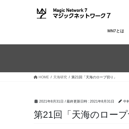
コ
ナ
ン
ビ
テ
ゲ
ン
ー
ツ
シ
MN7とは
へ
ョ
ス
ン
キ
に
ッ
移
プ
動
HOME
天海研究
第21回「天海のロープ切り」
2021年8月31日
/ 最終更新日時 :
2021年8月31日
中村
第21回「天海のロー