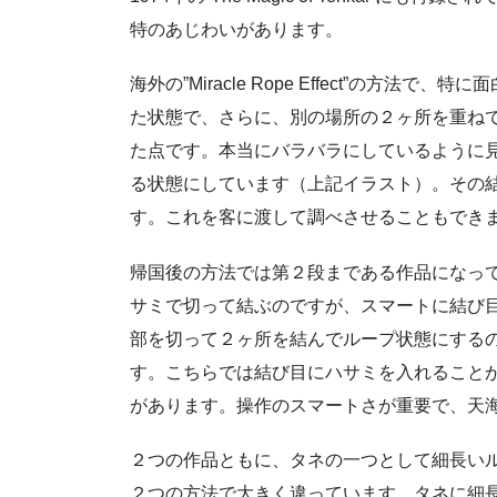
特のあじわいがあります。
海外の”Miracle Rope Effect”の方
た状態で、さらに、別の場所の２ヶ所を重ね
た点です。本当にバラバラにしているように
る状態にしています（上記イラスト）。その
す。これを客に渡して調べさせることもでき
帰国後の方法では第２段まである作品になっ
サミで切って結ぶのですが、スマートに結び
部を切って２ヶ所を結んでループ状態にする
す。こちらでは結び目にハサミを入れること
があります。操作のスマートさが重要で、天
２つの作品ともに、タネの一つとして細長い
２つの方法で大きく違っています。タネに細