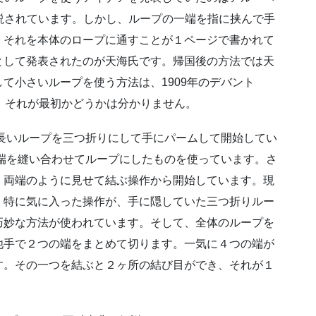
ook”に解説されています。しかし、ループの一端を指に挟んで手
、それを本体のロープに通すことが１ページで書かれて
として発表されたのが天海氏です。帰国後の方法では天
て小さいループを使う方法は、1909年のデバント
ていますが、それが最初かどうかは分かりません。
細長いループを三つ折りにして手にパームして開始してい
両端を縫い合わせてループにしたものを使っています。さ
、両端のように見せて結ぶ操作から開始しています。現
。特に気に入った操作が、手に隠していた三つ折りルー
巧妙な方法が使われています。そして、全体のループを
他手で２つの端をまとめて切ります。一気に４つの端が
す。その一つを結ぶと２ヶ所の結び目ができ、それが１