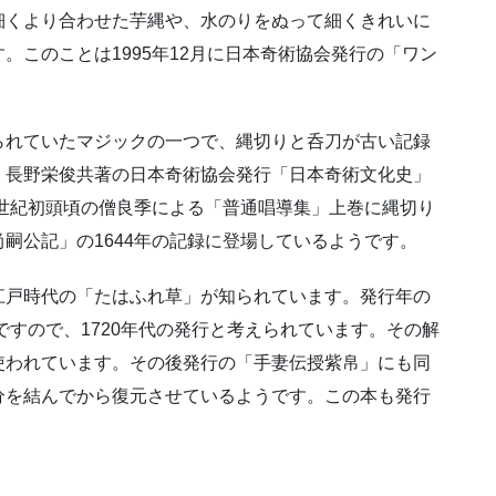
細くより合わせた芋縄や、水のりをぬって細くきれいに
。このことは1995年12月に日本奇術協会発行の「ワン
られていたマジックの一つで、縄切りと呑刀が古い記録
・長野栄俊共著の日本奇術協会発行「日本奇術文化史」
4世紀初頭頃の僧良季による「普通唱導集」上巻に縄切り
嗣公記」の1644年の記録に登場しているようです。
江戸時代の「たはふれ草」が知られています。発行年の
ですので、1720年代の発行と考えられています。その解
使われています。その後発行の「手妻伝授紫帛」にも同
分を結んでから復元させているようです。この本も発行