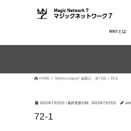
コ
ナ
ン
ビ
テ
ゲ
ン
ー
ツ
シ
MN7とは
へ
ョ
ス
ン
キ
に
ッ
移
プ
動
HOME
“Sphinx Legacy” 編纂記 第72回
72-1
2022年7月25日
/ 最終更新日時 :
2022年7月25日
adm
72-1