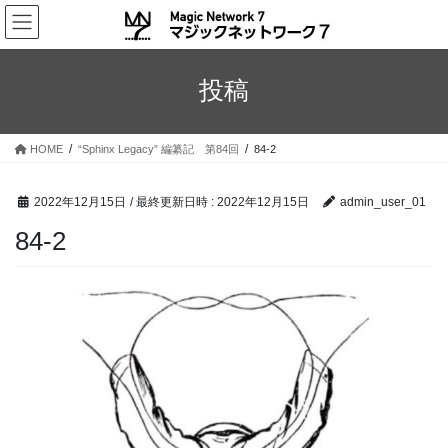
コ
ナ
ン
ビ
テ
ゲ
ン
ー
投稿
ツ
シ
へ
ョ
ス
ン
HOME
“Sphinx Legacy” 編纂記 第84回
84-2
キ
に
ッ
移
プ
動
2022年12月15日
/ 最終更新日時 :
2022年12月15日
admin_user_01
84-2