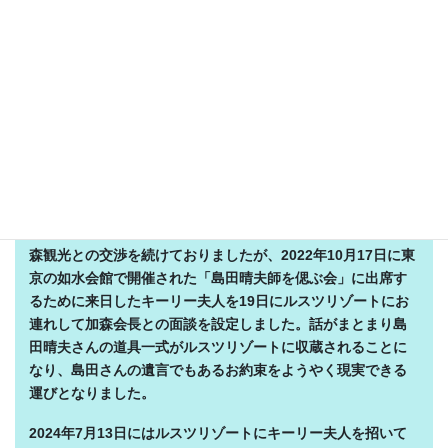
2022
年3月に島田さんがロスの病床から「私の道具類を日本に
里帰りさせて展示をしたい。坂本さんからルスツリゾートに
島田晴夫コーナーを作ってくれるように交渉してもらいた
い」とのお電話をいただきました。
加森観光会長の加森公人さんとの交渉が未決定の段階で島田
さんが4月に亡くなられてしまいました。お亡くなりになる直
前にも「展示のことはキーリーに託すので今後はキーリーと
連絡を取って欲しい」とのお電話をいただきました。島田さ
んの存命中にルスツリゾートに「島田晴夫コーナー」を作る
という報告が叶わなかったのが心残りであります。その後加
森観光との交渉を続けておりましたが、2022年10月17日に東
京の如水会館で開催された「島田晴夫師を偲ぶ会」に出席す
るために来日したキーリー夫人を19日にルスツリゾートにお
連れして加森会長との面談を設定しました。話がまとまり島
田晴夫さんの道具一式がルスツリゾートに収蔵されることに
なり、島田さんの遺言でもあるお約束をようやく現実できる
運びとなりました。
2024
年7月13日にはルスツリゾートにキーリー夫人を招いて