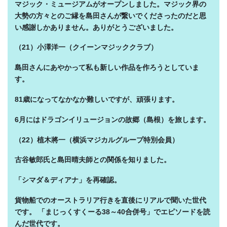
マジック・ミュージアムがオープンしました。マジック界の
大勢の方々とのご縁を島田さんが繋いでくださったのだと思
い感謝しかありません。ありがとうございました。
（21）小澤洋一（クイーンマジッククラブ）
島田さんにあやかって私も新しい作品を作ろうとしていま
す。
81
歳になってなかなか難しいですが、頑張ります。
6
月にはドラゴンイリュージョンの故郷（島根）を旅します。
（22）植木將一（横浜マジカルグループ特別会員）
古谷敏郎氏と島田晴夫師との関係を知りました。
「シマダ＆ディアナ」を再確認。
貨物船でのオーストラリア行きを直後にリアルで聞いた世代
です。 「まじっくすくーる38～40合併号」でエピソードを読
んだ世代です。