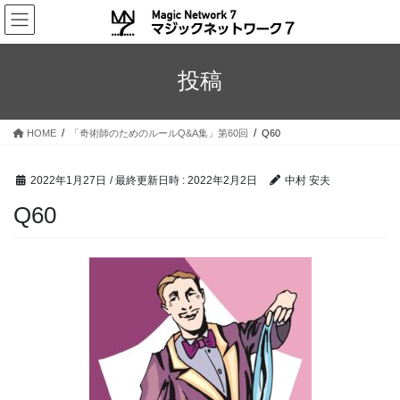
コ
ナ
ン
ビ
テ
ゲ
ン
ー
投稿
ツ
シ
へ
ョ
ス
ン
HOME
「奇術師のためのルールQ&A集」第60回
Q60
キ
に
ッ
移
プ
動
2022年1月27日
/ 最終更新日時 :
2022年2月2日
中村 安夫
Q60