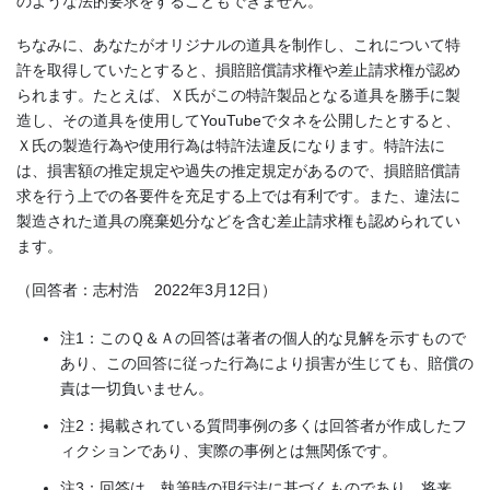
のような法的要求をすることもできません。
ちなみに、あなたがオリジナルの道具を制作し、これについて特
許を取得していたとすると、損賠賠償請求権や差止請求権が認め
られます。たとえば、Ｘ氏がこの特許製品となる道具を勝手に製
造し、その道具を使用してYouTubeでタネを公開したとすると、
Ｘ氏の製造行為や使用行為は特許法違反になります。特許法に
は、損害額の推定規定や過失の推定規定があるので、損賠賠償請
求を行う上での各要件を充足する上では有利です。また、違法に
製造された道具の廃棄処分などを含む差止請求権も認められてい
ます。
（回答者：志村浩 2022年3月12日）
注1：このＱ＆Ａの回答は著者の個人的な見解を示すもので
あり、この回答に従った行為により損害が生じても、賠償の
責は一切負いません。
注2：掲載されている質問事例の多くは回答者が作成したフ
ィクションであり、実際の事例とは無関係です。
注3：回答は、執筆時の現行法に基づくものであり、将来、