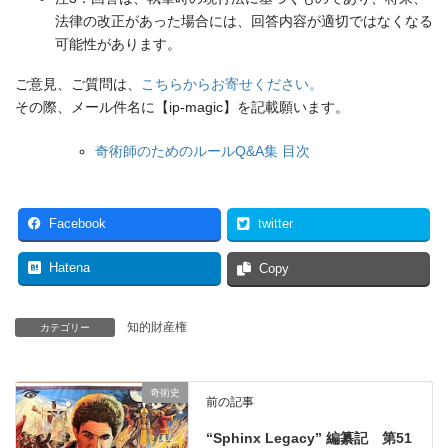
法律の改正があった場合には、回答内容が適切ではなくなる
可能性があります。
ご意見、ご質問は、
こちらからお寄せください。
その際、メール件名に【ip-magic】を記載願います。
奇術師のためのルールQ&A集 目次
Facebook
twitter
Hatena
Copy
知的財産権
カテゴリー
奇術史
前の記事
“Sphinx Legacy” 編纂記 第51