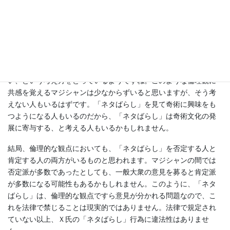
処罰するためには、何を犯罪とし、どのように処罰をするかをあ
らかじめ法律により明確に定めておかなければならない、という
原則があります。少なくとも現在の日本には、「奇術のタネをば
らしてはいけない」という法律はありません。
あなたが所属する奇術文化発展援助会では、「ネタばらし」は奇
術文化を崩壊させる行為なので、到底、是認できるものではな
い、という考え方をとっているようですね。このような倫理観に
共感を覚えるマジシャンは少なからずいると思いますが、そう考
えない人もいるはずです。「ネタばらし」を見て奇術に興味をも
つようになる人もいるのだから、「ネタばらし」は奇術文化の発
展に寄与する、と考える人もいるかもしれません。
結局、倫理的な観点においても、「ネタばらし」を否定する人と
肯定する人の両方がいるものと思われます。マジシャンの間では
否定派が多数であったとしても、一般大衆の意見を募ると肯定派
が多数になる可能性もあるかもしれません。このように、「ネタ
ばらし」は、倫理的な観点ですら意見が分かれる問題なので、こ
れを法律で禁じることは現実的ではありません。法律で規定され
ていない以上、Ｘ氏の「ネタばらし」行為に違法性はありませ