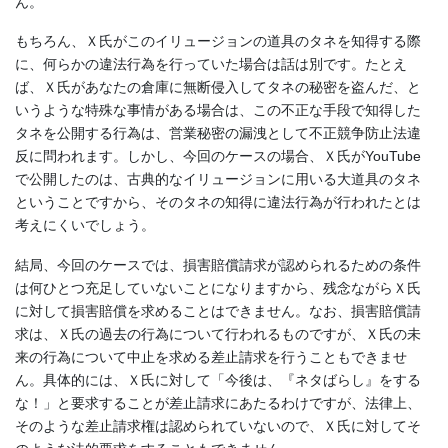
ん。
もちろん、Ｘ氏がこのイリュージョンの道具のタネを知得する際
に、何らかの違法行為を行っていた場合は話は別です。たとえ
ば、Ｘ氏があなたの倉庫に無断侵入してタネの秘密を盗んだ、と
いうような特殊な事情がある場合は、この不正な手段で知得した
タネを公開する行為は、営業秘密の漏洩として不正競争防止法違
反に問われます。しかし、今回のケースの場合、Ｘ氏がYouTube
で公開したのは、古典的なイリュージョンに用いる大道具のタネ
ということですから、そのタネの知得に違法行為が行われたとは
考えにくいでしょう。
結局、今回のケースでは、損害賠償請求が認められるための条件
は何ひとつ充足していないことになりますから、残念ながらＸ氏
に対して損害賠償を求めることはできません。なお、損害賠償請
求は、Ｘ氏の過去の行為について行われるものですが、Ｘ氏の未
来の行為について中止を求める差止請求を行うこともできませ
ん。具体的には、Ｘ氏に対して「今後は、『ネタばらし』をする
な！」と要求することが差止請求にあたるわけですが、法律上、
そのような差止請求権は認められていないので、Ｘ氏に対してそ