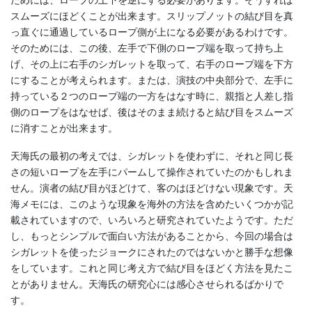
ためには、ロープの上下を逆にする必要があります。そうすれば
スムーズにほどくことが出来ます。スリップノットの結び目を真
っ直ぐに通過しているロープ側が上になる必要があるわけです。
そのためには、この後、左手で下側のロープ端を取って持ち上
げ、その上に右手のシガレットを取って、右手のロープ端を下方
にすることが考えられます。または、演技の中央部分で、左手に
持っている２つのロープ端の一方をはなす時に、親指と人差し指
側のロープをはなせば、後はそのまま続けると結び目をスムーズ
に消すことが出来ます。
天海氏の最初の考えでは、シガレットを使わずに、それと同じ長
さの短いロープを左手にパームして操作されていたのかもしれま
せん。演者の結び目がほどけて、客のはほどけない現象です。天
海メモには、このような現象を海外の方法を含めたいくつかが記
載されていますので、いろいろと研究されていたようです。ただ
し、もっとシンプルで面白い方法があることから、今回の場合は
シガレットを使ったジョークにされたのではないかと勝手な想像
をしています。これと同じ考え方で結び目をほどく方法を見たこ
とがありません。天海氏の研究心には感心させられるばかりで
す。