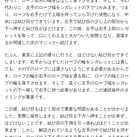
持って、ロープ部分の端をはなして落下させます。そして、その
代わりに、左手のロープ端をシガレットの下でつかみます。つま
り、ロープを右手だけで上端を持ってぶら下げた状態になり、中
央には結び目ができています。左手で結び目の少し上の部分から
下へ押すと結び目がほどけます。この後、左手は右手上部のシガ
レットを取って、口にくわえると火がついた状態となり、退場す
るか関連した次のマジックへ続けます。
たぶん、素直に上記の通りに行うと、ほどけない結び目ができて
しまいます。右手からはずしたロープの輪をシガレットには通し
ても、その下のロープには通さないようにする必要があるからで
す。ロープの輪が右手のロープ端を通る前に、ロープの端とロー
プの輪も落下させます。そして、直ぐに左手のロープ端をシガレ
ットの下へ移して右手に持つ必要があります。この連続操作のタ
イミングが重要です。
この後、結び目をほどく部分で重要な問題があることが分かりま
した。実際に操作しますと、結び目を下方へ押すことが出来ず、
ほどけないことです。結び目の下側を引っ張ればほどくことが出
来ます。しかし、解説されているような左手の中で結び目を消す