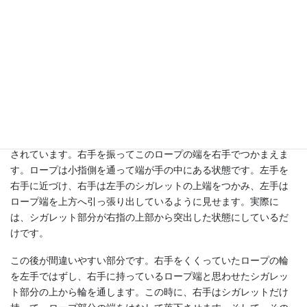
ってぶら下げた状態です。このロープの上端を左手の親指と人差
し指にはさみ、右手はロープの他方の端までスライドさせます。
この端を左手の薬指と小指にはさむことにより、ロープ中央部が
下へぶら下がった状態になり、右手で先ほど説明した結び目と輪
を作ります。この輪の端を口にくわえ、輪の中へ右手を入れて、
左手で両端を引っ張り、結び目を少し締めつつ右手を入れた輪も
小さくします。
左手の薬指と小指の間のロープをはなし、口でくわえていたロー
プもはなします。天海氏は間違ってロープの端をはなした演技に
されています。右手を振ってこのロープの端を右手でつかまえま
す。ロープは小指側を通って端が手の中にある状態です。左手を
右手に近づけ、右手は左手のシガレットの上端をつかみ、左手は
ロープ端を上方へ引っ張り出しているように見せます。実際に
は、シガレット部分が右指の上部から突出した状態にしているだ
けです。
この後が間違いやすい部分です。右手をくくっていたロープの輪
を左手ではずし、右手に持っているロープ端と思わせたシガレッ
ト部分の上から輪を通します。この時に、右手はシガレットだけ