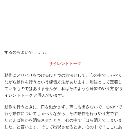
マジックでもシャドウプラクティスが役に立つケースがありま
す。たとえば長い手順ものを練習する場合、道具を持たないでや
った方が、ひとつひとつのことに気を使わずにやれる分、効率よ
く手順の流れを体得することができます。また道具の扱いに気を
使わない分、体の動かし方、目の使い方、表情など、やることを
うまく感じよくアピールすることに気を使うことができます。し
ゃべるマジックなら、シャドウプラクティスのときに同時に練習
するのもよいでしょう。
サイレントトーク
動作にメリハリをつけるひとつの方法として、心の中でしゃべり
ながら動作を行うという練習方法があります。用語として定着し
ているものではありませんが、私はそのような練習のやり方を’サ
イレントトーク’と呼んでいます。
動作を行うときに、口を動かさず、声にも出さないで、心の中で
行う動作についてしゃべりながら、その動作を行うやり方です。
たとえば何かを消失させたとき、心の中で「ほら消えてしまいま
した」と言います。そして出現させるとき、心の中で「ここにあ