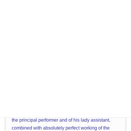
the veil disappears, with a “flash,” up his sleeve.
If all goes well, the effect is extremely magical, the
visible disappearance of the veil enhancing the
marvel of the invisible disappearance of the lady.
Both for the ingenuity of its contrivance, and for the
personal address evinced in its performance, the
trick deserves all praise. But it does not always go
well. I have seen it “hang fire” even in the most
skilful hands, and I have been assured by
performers who have made it a part of their
programme, that they never approached this portion
of the feat without the dread of a failure. The whole
illusion, indeed, is one that demands the minutest
finish and accuracy of execution, both on the part of
the principal performer and of his lady assistant,
combined with absolutely perfect working of the