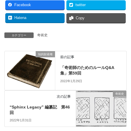
Facebook
twitter
Hatena
Copy
奇術史
カテゴリー
知的財産権
前の記事
「奇術師のためのルールQ&A
集」第59回
2022年1月29日
奇術史
次の記事
“Sphinx Legacy” 編纂記 第46
回
2022年1月31日