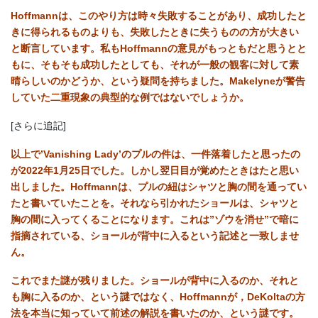
Hoffmann
は、このやり方は時々失敗することがあり、成功したと
きに得られるものよりも、失敗したときに失うものの方が大きい
と断言しています。私もHoffmannの意見がもっともだと思うとと
もに、そもそも成功したとしても、それが一般の観客に対して素
晴らしいのかどうか、という疑問を持ちました。Makelyneが警告
していた二重現象の典型的な例ではないでしょうか。
[さらに追記]
以上で’Vanishing Lady’のプルの件は、一件落着したと思ったの
が2022年1月25日でした。しかし翌日目が覚めたときはたと思い
出しました。Hoffmannは、プルの紐はシャツと胸の間を通ってい
たと書いていたことを。それなら引かれたショールは、シャツと
胸の間に入ってくることになります。これは”ゾウを消せ”で暗に
指摘されている、ショールが背中に入るという記述と一致しませ
ん。
これでまた謎が残りました。ショールが背中に入るのか、それと
も胸に入るのか、という謎ではなく、Hoffmannが，DeKoltaの方
法を本当に知っていて前述の解説を書いたのか、という謎です。