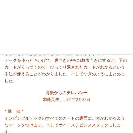
今日では、同じ裏模様で紙質が違うものは入手できないので、代
案を思いつきました。一方の半分は一方の面にラフ加工しておく
のです。ラフ加工してあるかどうかは、指先でこすると判別でき
ますから。Rogersのやり方のように演じることができます。
と思って’インビジブルデック’を使って試してみたのですが、歳を
とった私の指では識別するのがたいへん困難で、とても確実に演
じることができませんでした。残念。しかしながらインビジブル
デックを使ったおかげで、裏向きの中に1枚表向きにすると、下の
カードがくっつくので、ひっくり返されたカードがわかるという
手法が使えることがわかりました。そしてつぎのようにまとめま
した。
背後からのテレパシー
= 加藤英夫、2021年2月23日 =
* 準 備 *
インビジブルデックのすべてのカードの裏面に、表がわかるよう
なマークをつけます。そしてサイ・ステビンススタックにしま
す。