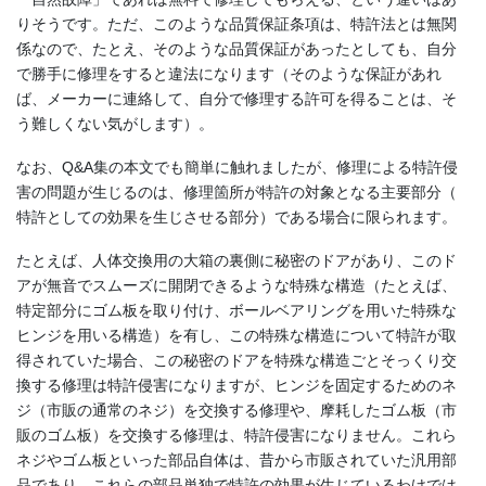
りそうです。
ただ、このような品質保証条項は、特許法とは無関
係なので、
たとえ、そのような品質保証があったとしても、
自分
で勝手に修理をすると違法になります（
そのような保証があれ
ば、メーカーに連絡して、
自分で修理する許可を得ることは、そ
う難しくない気がします）。
なお、Q&A集の本文でも簡単に触れましたが、
修理による特許侵
害の問題が生じるのは、
修理箇所が特許の対象となる主要部分（
特許としての効果を生じさせる部分）である場合に限られます。
たとえば、人体交換用の大箱の裏側に秘密のドアがあり、
このド
アが無音でスムーズに開閉できるような特殊な構造（
たとえば、
特定部分にゴム板を取り付け、
ボールベアリングを用いた特殊な
ヒンジを用いる構造）を有し、
この特殊な構造について特許が取
得されていた場合、
この秘密のドアを特殊な構造ごとそっくり交
換する修理は特許侵害
になりますが、ヒンジを固定するためのネ
ジ（市販の通常のネジ）
を交換する修理や、摩耗したゴム板（市
販のゴム板）
を交換する修理は、特許侵害になりません。
これら
ネジやゴム板といった部品自体は、
昔から市販されていた汎用部
品であり、
これらの部品単独で特許の効果が生じているわけでは