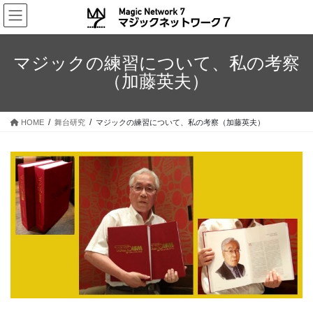
コ
ナ
ン
ビ
テ
ゲ
ン
ー
マジックの練習について、私の考察
ツ
シ
（加藤英夫）
へ
ョ
ス
ン
キ
に
HOME
舞台研究
マジックの練習について、私の考察（加藤英夫）
ッ
移
プ
動